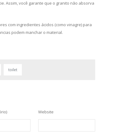
cie. Assim, você garante que o granito não absorva
ores com ingredientes ácidos (como vinagre) para
tâncias podem manchar o material.
toilet
ório)
Website