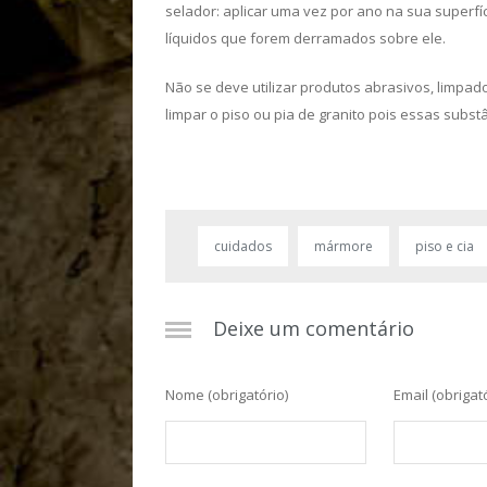
selador: aplicar uma vez por ano na sua superfí
líquidos que forem derramados sobre ele.
Não se deve utilizar produtos abrasivos, limpad
limpar o piso ou pia de granito pois essas subs
cuidados
mármore
piso e cia
Deixe um comentário
Nome
(obrigatório)
Email
(obrigat